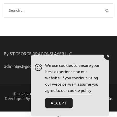
Search
for:
By ST.GEORGE.DRAGONSLAYER LLC
We use cookies to ensure your
admin@st-george-dragonslayer.com
best experience on our
website. If you continue using
our website, we'll assume you
agree to our
cookie policy
© 2026
2021-22.FriuliVG.com
. Metro Magazine Pro |
Developed By
Rara Theme
. Powered by
WordPress
.
Regole
ACCEPT
Regole